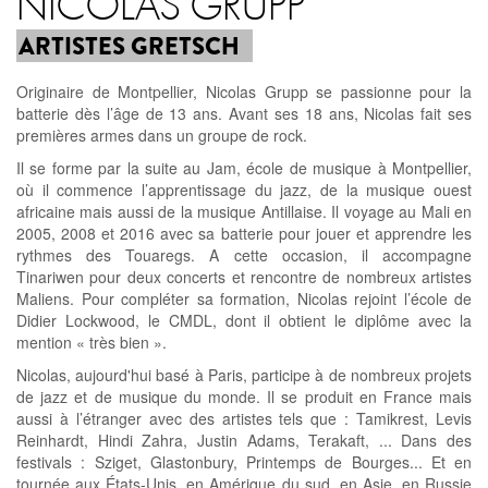
NICOLAS GRUPP
ARTISTES GRETSCH
Originaire de Montpellier, Nicolas Grupp se passionne pour la
batterie dès l’âge de 13 ans. Avant ses 18 ans, Nicolas fait ses
premières armes dans un groupe de rock.
Il se forme par la suite au Jam, école de musique à Montpellier,
où il commence l’apprentissage du jazz, de la musique ouest
africaine mais aussi de la musique Antillaise. Il voyage au Mali en
2005, 2008 et 2016 avec sa batterie pour jouer et apprendre les
rythmes des Touaregs. A cette occasion, il accompagne
Tinariwen pour deux concerts et rencontre de nombreux artistes
Maliens. Pour compléter sa formation, Nicolas rejoint l’école de
Didier Lockwood, le CMDL, dont il obtient le diplôme avec la
mention « très bien ».
Nicolas, aujourd'hui basé à Paris, participe à de nombreux projets
de jazz et de musique du monde. Il se produit en France mais
aussi à l’étranger avec des artistes tels que : Tamikrest, Levis
Reinhardt, Hindi Zahra, Justin Adams, Terakaft, ... Dans des
festivals : Sziget, Glastonbury, Printemps de Bourges... Et en
tournée aux États-Unis, en Amérique du sud, en Asie, en Russie