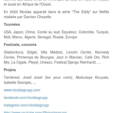
et aussi en Afrique de l'Ouest.
En 2020 Nicolas apparait dans la série "The Eddy" sur Netflix
réalisée par Damien Chazelle.
Tournées
USA, Japon, Chine, Corée su sud, Equateur, Colombie, Turquie,
Mali, Maroc, Algerie, Senegal, Russie, Europe
Festivals, concerts
Glastonbury, Sziget, Villa Médicis, Lincoln Center, Kennedy
Center, Printemps de Bourges, Jazz in Marciac, Café Oto, Rich
Mix, La Cigale, Pleyel, Unesco, Festival Django Reinhardt, …
Projets
Tamikrest, Josef Josef (les yeux noirs), Abdoulaye Kouyate,
Isabelle Georges, ...
www.nicolasgrupp.com
facebook.com/nicolasgrupp
instagram.com/nicolasgrupp
http://www.youtube.com/@nicolasgrupp