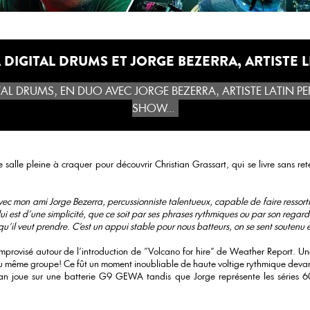
 DIGITAL DRUMS ET JORGE BEZERRA, ARTISTE 
AL DRUMS, EN DUO AVEC JORGE BEZERRA, ARTISTE LATIN PE
SHOW…
 salle pleine à craquer pour découvrir Christian Grassart, qui se livre sans rete
c mon ami Jorge Bezerra, percussionniste talentueux, capable de faire ressorti
ui est d'une simplicité, que ce soit par ses phrases rythmiques ou par son regar
u'il veut prendre. C'est un appui stable pour nous batteurs, on se sent soutenu e
i improvisé autour de l'introduction de "Volcano for hire" de Weather Report. 
même groupe! Ce fût un moment inoubliable de haute voltige rythmique devan
stian joue sur une batterie G9 GEWA tandis que Jorge représente les séries 6