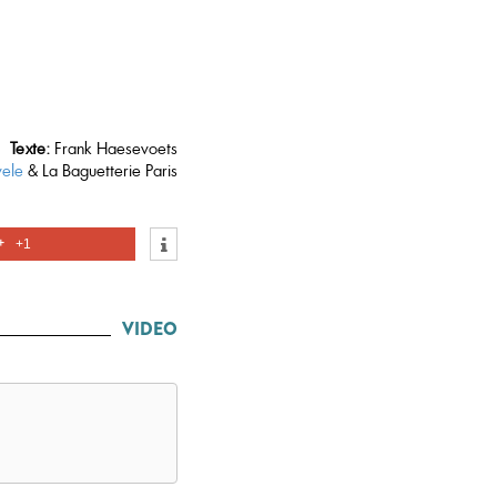
Texte:
Frank Haesevoets
vele
& La Baguetterie Paris
+1
VIDEO