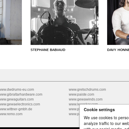
STEPHANE BABIAUD
DAVY HONN
www.dwdrums-eu.com
www.gretschdrums.com
www.gibraltarhardware.com
www.paiste.com
www.gewaguitars.com
www.gewawinds.com
www.gewaelectronics.com
www.leeoskar.com
Cookie settings
www.wittner-gmbh.de
www.pbone.co.uk
www.remo.com
www.pacificdrums.com
We use cookies to person
analyze traffic to our w
with our social media, a