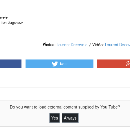
avele
sation Bagshow
Photos:
Laurent Decavele
/ Vidéo:
Laurent Deca
tweet
Do you want to load external content supplied by
You Tube
?
Yes
Always