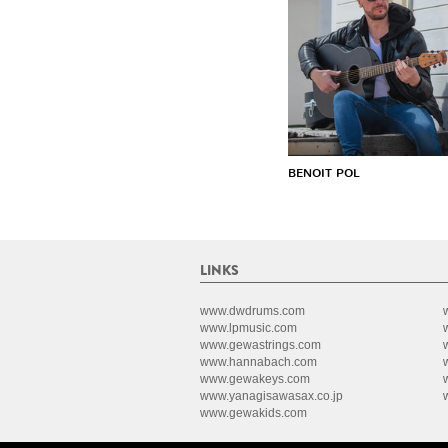
BENOIT POL
LINKS
www.dwdrums.com
www.lpmusic.com
www.gewastrings.com
www.hannabach.com
www.gewakeys.com
www.yanagisawasax.co.jp
www.gewakids.com