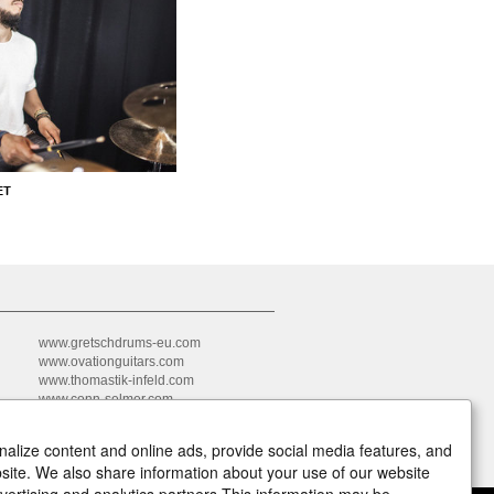
ET
www.gretschdrums-eu.com
www.ovationguitars.com
www.thomastik-infeld.com
www.conn-selmer.com
www.aulos.jp
www.tocapercussion.com
alize content and online ads, provide social media features, and
ebsite. We also share information about your use of our website
dvertising and analytics partners.This information may be