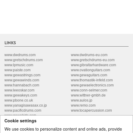
LINKS
www.dwdrums.com
www.dwdrums-eu.com
www.gretschdrums.com
www.gretschdrums-eu.com
www.lpmusic.com
www.gibraltarhardware.com
www.paiste.com
www.ovationguitars.com
www.gewastrings.com
www.gewaguitars.com
www.gewawinds.com
www.thomastik-infeld.com
www.hannabach.com
www.gewaelectronics.com
www.leeoskar.com
www.conn-selmer.com
www.gewakeys.com
www.wittner-gmbh.de
www.pbone.co.uk
www.aulos.jp
www.yanagisawasax.co.jp
www.remo.com
www.pacificdrums.com
www.tocapercussion.com
www.gewakids.com
Cookie settings
We use cookies to personalize content and online ads, provide