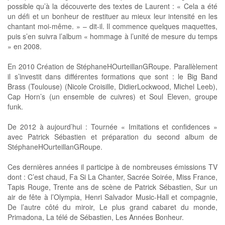
possible qu’à la découverte​ des textes de​ Laurent : « Cela a été
un défi et un bonheur de restituer au mieux leur intensité​ en les
chantant moi-même. » – dit-il.​ ​Il commence quelques maquettes,
puis s’en suivra l’album « hommage à l’unité de mesure du temps
» en 2008.
​En 2010 Création de StéphaneHOurteillanGRoupe. Parallèlement
il s’investit​ dans différentes formations que sont : le Big Band
Brass (Toulouse) (Nicole Croisille, DidierLockwood, Michel Leeb),
Cap Horn’s (un ensemble de cuivres) et Soul Eleven,​ groupe
funk.
De 2012 à aujourd’hui : Tournée « Imitations et confidences »
avec Patrick Sébastien et préparation du second album de
StéphaneHOurteillanGRoupe.
Ces dernières années il participe à de nombreuses émissions TV
dont : C’est chaud, Fa Si La Chanter, Sacrée Soirée, Miss France,
Tapis Rouge, Trente ans de scène de Patrick Sébastien, Sur un
air de fête à l’Olympia, Henri Salvador Music-Hall et compagnie,
De l’autre côté du miroir, Le plus grand cabaret du monde,
Primadona, La télé de Sébastien, Les Années Bonheur.