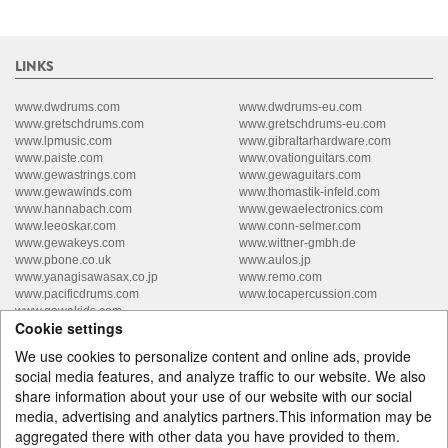
LINKS
www.dwdrums.com
www.dwdrums-eu.com
www.gretschdrums.com
www.gretschdrums-eu.com
www.lpmusic.com
www.gibraltarhardware.com
www.paiste.com
www.ovationguitars.com
www.gewastrings.com
www.gewaguitars.com
www.gewawinds.com
www.thomastik-infeld.com
www.hannabach.com
www.gewaelectronics.com
www.leeoskar.com
www.conn-selmer.com
www.gewakeys.com
www.wittner-gmbh.de
www.pbone.co.uk
www.aulos.jp
www.yanagisawasax.co.jp
www.remo.com
www.pacificdrums.com
www.tocapercussion.com
www.gewakids.com
Cookie settings
We use cookies to personalize content and online ads, provide
social media features, and analyze traffic to our website. We also
share information about your use of our website with our social
media, advertising and analytics partners.This information may be
GEWA music GmbH Oelsnitzer Straße 58 D-08626 Adorf
Telefon: +49 (0) 37423 / 778 0
aggregated there with other data you have provided to them.
Telefax: +49 (0) 37423 / 778 9101