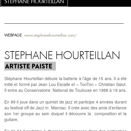
STEPHANE HOURTEILLAN
WEBPAGE:
www.stephanehourteillan.com/
STEPHANE HOURTEILLAN
ARTISTE PAISTE
Stéphane Hourteillan débute la batterie à l’âge de 15 ans. Il a été
initié et formé par Jean Lou Escalle et « TonTon » Christian Salut.
Il entre au Conservatoire National de Toulouse en 1988 à 19 ans.
En 89 il joue dans un quintet de jazz et participe 4 années durant
au festival off de Jazz in Marciac. Il crée avec des amis d’enfance
son 1er groupe au sein duquel il découvre la composition et la
guitare.
En 91-94 il participe à diverses expériences dans des orchestres