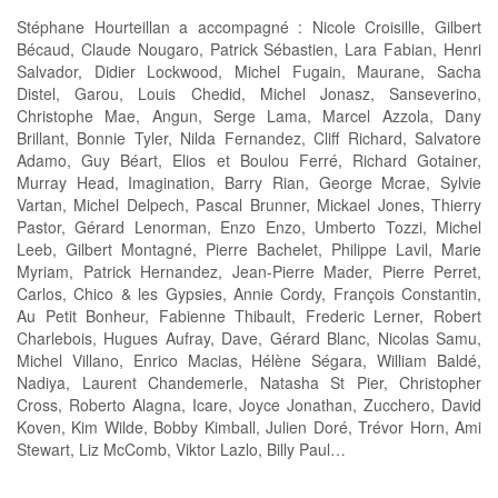
Stéphane Hourteillan a accompagné : Nicole Croisille, Gilbert
Bécaud, Claude Nougaro, Patrick Sébastien, Lara Fabian, Henri​
Salvador, Didier Lockwood, Michel Fugain, Maurane, Sacha
Distel, Garou, Louis​ Chedid, Michel Jonasz, Sanseverino,
Christophe Mae, Angun, Serge Lama, Marcel​ Azzola, Dany
Brillant, Bonnie Tyler, Nilda Fernandez, Cliff Richard, Salvatore
Adamo, Guy Béart, Elios et Boulou Ferré, Richard Gotainer,
Murray Head, Imagination, Barry Rian, George​ Mcrae, Sylvie
Vartan, Michel Delpech, Pascal Brunner, Mickael Jones, Thierry
Pastor, Gérard Lenorman, Enzo Enzo, Umberto Tozzi, Michel
Leeb, Gilbert Montagné, Pierre​ Bachelet, Philippe Lavil, Marie
Myriam, Patrick Hernandez, Jean-Pierre Mader, Pierre​ Perret,
Carlos, Chico & les Gypsies, Annie Cordy, François Constantin,
Au Petit Bonheur​, Fabienne Thibault, Frederic Lerner, Robert
Charlebois, Hugues Aufray, Dave, Gérard​ Blanc, Nicolas Samu,
Michel Villano, Enrico Macias, Hélène Ségara, William Baldé,
Nadiya, Laurent Chandemerle, Natasha St Pier, Christopher
Cross​, Roberto Alagna, Icare, Joyce Jonathan, Zucchero, David
Koven, Kim Wilde, Bobby Kimball, Julien Doré, Trévor Horn, Ami
Stewart, Liz McComb, Viktor Lazlo, Billy Paul…