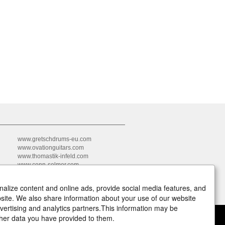
www.gretschdrums-eu.com
www.ovationguitars.com
www.thomastik-infeld.com
www.conn-selmer.com
www.aulos.jp
www.tocapercussion.com
alize content and online ads, provide social media features, and
ebsite. We also share information about your use of our website
dvertising and analytics partners.This information may be
her data you have provided to them.
raße 58 D-08626 Adorf