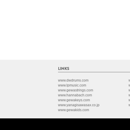
LINKS
www.dwdrums.com
www.lpmusic.com
www.gewastrings.com
www.hannabach.com
www.gewakeys.com
www.yanagisawasax.co.jp
www.gewakids.com