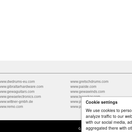
www.dwdrums-eu.com
www.gretschdrums.com
www.gibraltarhardware.com
www.paiste.com
www.gewaguitars.com
www.gewawinds.com
www.gewaelectronics.com
www.leeoskar.com
Cookie settings
www.wittner-gmbh.de
www.pbone.co.uk
www.remo.com
www.pacificdrums.com
We use cookies to person
analyze traffic to our w
with our social media, a
aggregated there with ot
GEWA music GmbH Oelsnitzer St